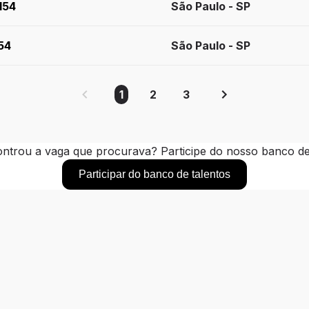
154
São Paulo - SP
154
São Paulo - SP
1
2
3
ntrou a vaga que procurava? Participe do nosso banco de 
Participar do banco de talentos